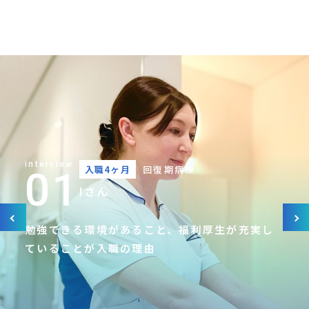
interview
入職4ヶ月
回復期病棟
01
Iさん
勉強できる環境があること、福利厚生が充実し
ていることが入職の理由