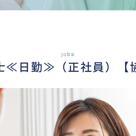
jobs
士≪日勤≫（正社員）【