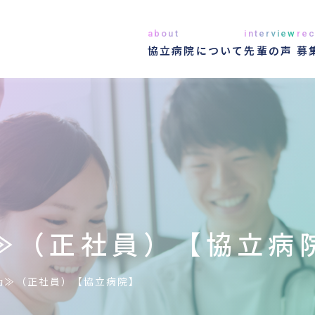
about
interview
rec
協立病院について
先輩の声
募
≫（正社員）【協立病
勤≫（正社員）【協立病院】