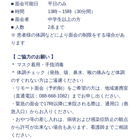
■ 面会可能日 平日のみ
■ 時間 13時～15時（30分間）
■ 面会者 中学生以上の方
■ 人数 2名まで
※ 患者様の体調などにより面会の制限をする場合があ
ります
【 ご協力のお願い 】
＊ マスク着用・手指消毒
＊ 体調チェック（発熱、咳、鼻水、喉の痛みなど体調
のすぐれない方はご遠慮ください）
・リモート面会（予約制）をご希望の方は、地域連携室
（直通電話：088-668-1082）までお申し出ください。
・緊急の面会で17時以降に来院される際は、通用口（救
急入口）からお入りください。
・おやつ等の差し入れは、病状および感染症防止の観点
から許可が出来ない場合もあります。看護師までご相談
ください。