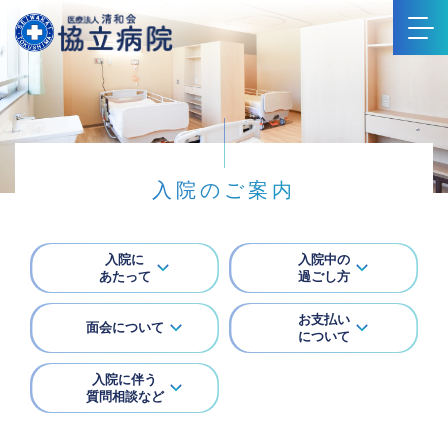
入院のご案内
入院に
入院中の
あたって
過ごし方
お支払い
面会について
について
入院に伴う
質問
相談など