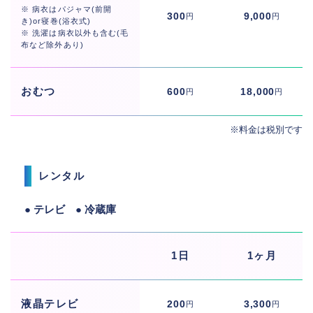
※ 病衣はパジャマ(前開
300
9,000
円
円
き)or寝巻(浴衣式)
※ 洗濯は病衣以外も含む(毛
布など除外あり)
おむつ
600
18,000
円
円
※料金は税別です
レンタル
● テレビ ● 冷蔵庫
1日
1ヶ月
液晶テレビ
200
3,300
円
円